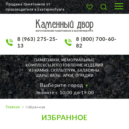
Продажа памятников от
производителя в Екатеринбурге
О КОМПАНИИ
КАТАЛОГ
8 (963) 275-25-
8 (800) 700-60-
НАШИ РАБОТЫ
13
82
АКЦИИ
ПАМЯТНИКИ, МЕМОРИАЛЬНЫЕ
КОМПЛЕКСЫ,ИЗГОТОВЛЕНИЕ ИЗДЕЛИЙ
ДОСТАВКА
ИЗ КАМНЯ: СКУЛЬПТУРА, БАЛЯСИНЫ,
ШАРЫ, ВАЗЫ, АРКИ, ОГРАДКИ
КОНТАКТЫ
Выберите город
Звоните с 10:00 до 19:00
K2532513@yandex.ru
Главная
Избранное
Екатеринбург, Щорса, 56
ИЗБРАННОЕ
Пн. — Пт. с 10:00 до 19:00
Суббота с 11:00 до 17:00
Воскресенье по договор.