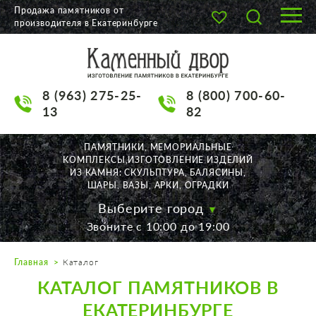
Продажа памятников от
производителя в Екатеринбурге
О КОМПАНИИ
КАТАЛОГ
8 (963) 275-25-
8 (800) 700-60-
НАШИ РАБОТЫ
13
82
АКЦИИ
ПАМЯТНИКИ, МЕМОРИАЛЬНЫЕ
КОМПЛЕКСЫ,ИЗГОТОВЛЕНИЕ ИЗДЕЛИЙ
ДОСТАВКА
ИЗ КАМНЯ: СКУЛЬПТУРА, БАЛЯСИНЫ,
ШАРЫ, ВАЗЫ, АРКИ, ОГРАДКИ
КОНТАКТЫ
Выберите город
Звоните с 10:00 до 19:00
K2532513@yandex.ru
Главная
Каталог
Екатеринбург, Щорса, 56
КАТАЛОГ ПАМЯТНИКОВ В
Пн. — Пт. с 10:00 до 19:00
Суббота с 11:00 до 17:00
ЕКАТЕРИНБУРГЕ
Воскресенье по договор.