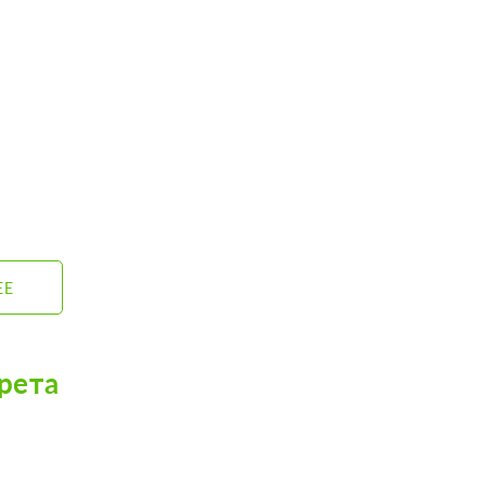
ЕЕ
рета