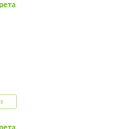
рета
ЕЕ
рета