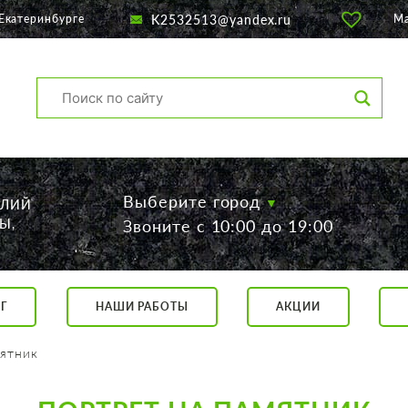
K2532513@yandex.ru
Екатеринбурге
М
Выберите город
ЕЛИЙ
Ы,
Звоните с 10:00 до 19:00
Г
НАШИ РАБОТЫ
АКЦИИ
са, 56
о 19:00
ятник
 17:00
говор.