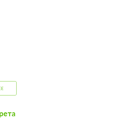
ЕЕ
рета