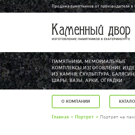
Продажа памятников от производителя в 
О КОМПАНИИ
КАТАЛОГ
НАШИ РАБОТЫ
ПАМЯТНИКИ, МЕМОРИАЛЬНЫЕ
АКЦИИ
КОМПЛЕКСЫ,ИЗГОТОВЛЕНИЕ ИЗД
ИЗ КАМНЯ: СКУЛЬПТУРА, БАЛЯСИН
ДОСТАВКА
ШАРЫ, ВАЗЫ, АРКИ, ОГРАДКИ
КОНТАКТЫ
K2532513@yandex.ru
О КОМПАНИИ
КАТАЛО
Екатеринбург, Щор
Пн. — Пт. с 10:00 д
Главная
Портрет
Портрет на пам
Суббота с 11:00 до
Воскресенье по до