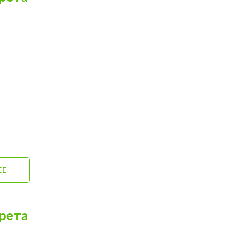
ЕЕ
рета