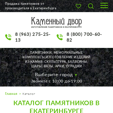
Продажа памятников от
производителя в Екатеринбурге
О КОМПАНИИ
КАТАЛОГ
8 (963) 275-25-
8 (800) 700-60-
НАШИ РАБОТЫ
13
82
АКЦИИ
ПАМЯТНИКИ, МЕМОРИАЛЬНЫЕ
КОМПЛЕКСЫ,ИЗГОТОВЛЕНИЕ ИЗДЕЛИЙ
ДОСТАВКА
ИЗ КАМНЯ: СКУЛЬПТУРА, БАЛЯСИНЫ,
ШАРЫ, ВАЗЫ, АРКИ, ОГРАДКИ
КОНТАКТЫ
Выберите город
Звоните с 10:00 до 19:00
K2532513@yandex.ru
Главная
Каталог
Екатеринбург, Щорса, 56
КАТАЛОГ ПАМЯТНИКОВ В
Пн. — Пт. с 10:00 до 19:00
Суббота с 11:00 до 17:00
ЕКАТЕРИНБУРГЕ
Воскресенье по договор.