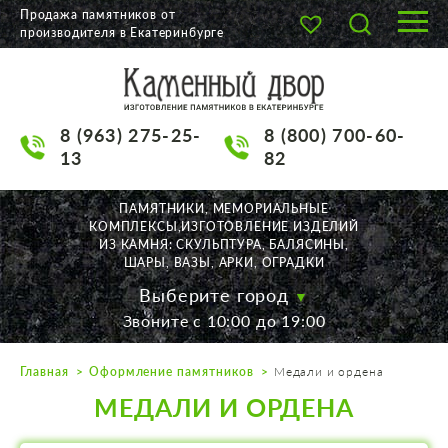
Продажа памятников от
производителя в Екатеринбурге
О КОМПАНИИ
КАТАЛОГ
8 (963) 275-25-
8 (800) 700-60-
НАШИ РАБОТЫ
13
82
АКЦИИ
ПАМЯТНИКИ, МЕМОРИАЛЬНЫЕ
КОМПЛЕКСЫ,ИЗГОТОВЛЕНИЕ ИЗДЕЛИЙ
ДОСТАВКА
ИЗ КАМНЯ: СКУЛЬПТУРА, БАЛЯСИНЫ,
ШАРЫ, ВАЗЫ, АРКИ, ОГРАДКИ
КОНТАКТЫ
Выберите город
Звоните с 10:00 до 19:00
K2532513@yandex.ru
Главная
Оформление памятников
Медали и ордена
Екатеринбург, Щорса, 56
МЕДАЛИ И ОРДЕНА
Пн. — Пт. с 10:00 до 19:00
Суббота с 11:00 до 17:00
Воскресенье по договор.