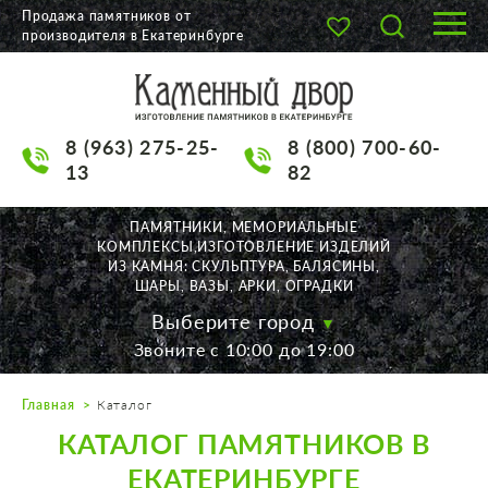
Продажа памятников от
производителя в Екатеринбурге
О КОМПАНИИ
КАТАЛОГ
8 (963) 275-25-
8 (800) 700-60-
НАШИ РАБОТЫ
13
82
АКЦИИ
ПАМЯТНИКИ, МЕМОРИАЛЬНЫЕ
КОМПЛЕКСЫ,ИЗГОТОВЛЕНИЕ ИЗДЕЛИЙ
ДОСТАВКА
ИЗ КАМНЯ: СКУЛЬПТУРА, БАЛЯСИНЫ,
ШАРЫ, ВАЗЫ, АРКИ, ОГРАДКИ
КОНТАКТЫ
Выберите город
Звоните с 10:00 до 19:00
K2532513@yandex.ru
Главная
Каталог
Екатеринбург, Щорса, 56
КАТАЛОГ ПАМЯТНИКОВ В
Пн. — Пт. с 10:00 до 19:00
Суббота с 11:00 до 17:00
ЕКАТЕРИНБУРГЕ
Воскресенье по договор.