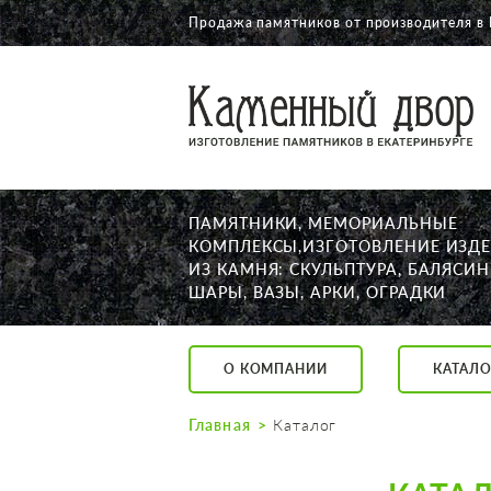
Продажа памятников от производителя в 
О КОМПАНИИ
КАТАЛОГ
НАШИ РАБОТЫ
ПАМЯТНИКИ, МЕМОРИАЛЬНЫЕ
АКЦИИ
КОМПЛЕКСЫ,ИЗГОТОВЛЕНИЕ ИЗД
ИЗ КАМНЯ: СКУЛЬПТУРА, БАЛЯСИН
ДОСТАВКА
ШАРЫ, ВАЗЫ, АРКИ, ОГРАДКИ
КОНТАКТЫ
K2532513@yandex.ru
О КОМПАНИИ
КАТАЛО
Екатеринбург, Щор
Пн. — Пт. с 10:00 д
Главная
Каталог
Суббота с 11:00 до
Воскресенье по до