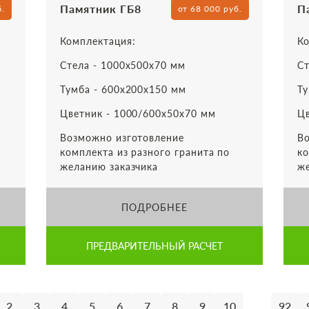
Памятник ГБ8
П
б.
от 68 000 руб.
Комплектация:
Ко
Стела - 1000х500х70 мм
Ст
Тумба - 600х200х150 мм
Ту
Цветник - 1000/600х50х70 мм
Цв
Возможно изготовление
Во
комплекта из разного гранита по
ко
желанию заказчика
же
ПОДРОБНЕЕ
ПРЕДВАРИТЕЛЬНЫЙ РАСЧЕТ
...
2
3
4
5
6
7
8
9
10
92