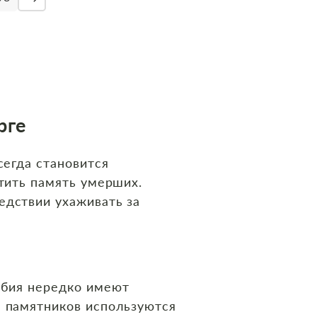
рге
сегда становится
чтить память умерших.
едствии ухаживать за
робия нередко имеют
я памятников используются