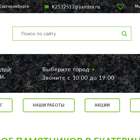
K2532513@yandex.ru
Екатеринбурге
М
Выберите город
ЕЛИЙ
Ы,
Звоните с 10:00 до 19:00
Г
НАШИ РАБОТЫ
АКЦИИ
са, 56
о 19:00
 17:00
говор.