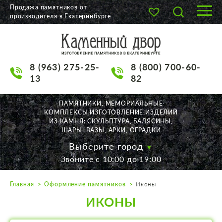
Продажа памятников от
производителя в Екатеринбурге
О КОМПАНИИ
КАТАЛОГ
8 (963) 275-25-
8 (800) 700-60-
НАШИ РАБОТЫ
13
82
АКЦИИ
ПАМЯТНИКИ, МЕМОРИАЛЬНЫЕ
КОМПЛЕКСЫ,ИЗГОТОВЛЕНИЕ ИЗДЕЛИЙ
ДОСТАВКА
ИЗ КАМНЯ: СКУЛЬПТУРА, БАЛЯСИНЫ,
ШАРЫ, ВАЗЫ, АРКИ, ОГРАДКИ
КОНТАКТЫ
Выберите город
Звоните с 10:00 до 19:00
K2532513@yandex.ru
Главная
Оформление памятников
Иконы
Екатеринбург, Щорса, 56
ИКОНЫ
Пн. — Пт. с 10:00 до 19:00
Суббота с 11:00 до 17:00
Воскресенье по договор.