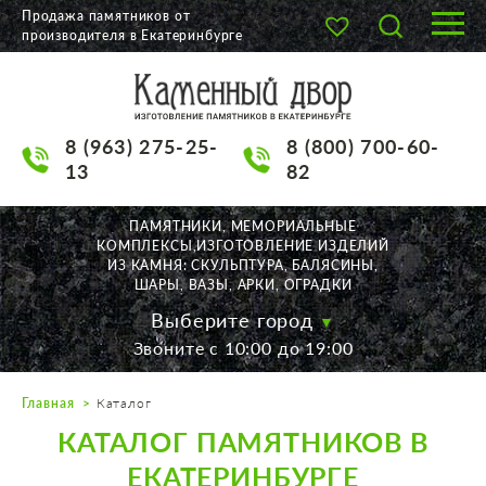
Продажа памятников от
производителя в Екатеринбурге
О КОМПАНИИ
КАТАЛОГ
8 (963) 275-25-
8 (800) 700-60-
НАШИ РАБОТЫ
13
82
АКЦИИ
ПАМЯТНИКИ, МЕМОРИАЛЬНЫЕ
КОМПЛЕКСЫ,ИЗГОТОВЛЕНИЕ ИЗДЕЛИЙ
ДОСТАВКА
ИЗ КАМНЯ: СКУЛЬПТУРА, БАЛЯСИНЫ,
ШАРЫ, ВАЗЫ, АРКИ, ОГРАДКИ
КОНТАКТЫ
Выберите город
Звоните с 10:00 до 19:00
K2532513@yandex.ru
Главная
Каталог
Екатеринбург, Щорса, 56
КАТАЛОГ ПАМЯТНИКОВ В
Пн. — Пт. с 10:00 до 19:00
Суббота с 11:00 до 17:00
ЕКАТЕРИНБУРГЕ
Воскресенье по договор.