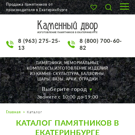
Продажа памятников от
производителя в Екатеринбурге
О КОМПАНИИ
КАТАЛОГ
8 (963) 275-25-
8 (800) 700-60-
НАШИ РАБОТЫ
13
82
АКЦИИ
ПАМЯТНИКИ, МЕМОРИАЛЬНЫЕ
КОМПЛЕКСЫ,ИЗГОТОВЛЕНИЕ ИЗДЕЛИЙ
ДОСТАВКА
ИЗ КАМНЯ: СКУЛЬПТУРА, БАЛЯСИНЫ,
ШАРЫ, ВАЗЫ, АРКИ, ОГРАДКИ
КОНТАКТЫ
Выберите город
Звоните с 10:00 до 19:00
K2532513@yandex.ru
Главная
Каталог
Екатеринбург, Щорса, 56
КАТАЛОГ ПАМЯТНИКОВ В
Пн. — Пт. с 10:00 до 19:00
Суббота с 11:00 до 17:00
ЕКАТЕРИНБУРГЕ
Воскресенье по договор.