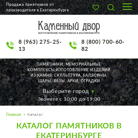
Продажа памятников от
производителя в Екатеринбурге
О КОМПАНИИ
КАТАЛОГ
8 (963) 275-25-
8 (800) 700-60-
НАШИ РАБОТЫ
13
82
АКЦИИ
ПАМЯТНИКИ, МЕМОРИАЛЬНЫЕ
КОМПЛЕКСЫ,ИЗГОТОВЛЕНИЕ ИЗДЕЛИЙ
ДОСТАВКА
ИЗ КАМНЯ: СКУЛЬПТУРА, БАЛЯСИНЫ,
ШАРЫ, ВАЗЫ, АРКИ, ОГРАДКИ
КОНТАКТЫ
Выберите город
Звоните с 10:00 до 19:00
K2532513@yandex.ru
Главная
Каталог
Екатеринбург, Щорса, 56
КАТАЛОГ ПАМЯТНИКОВ В
Пн. — Пт. с 10:00 до 19:00
Суббота с 11:00 до 17:00
ЕКАТЕРИНБУРГЕ
Воскресенье по договор.